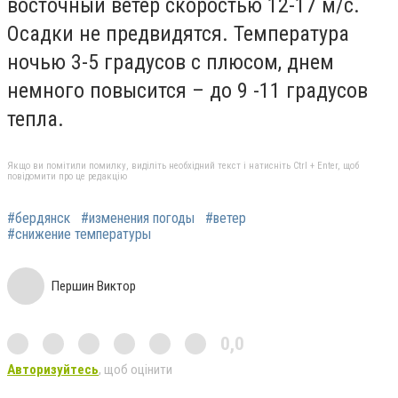
восточный ветер скоростью 12-17 м/с.
Осадки не предвидятся. Температура
ночью 3-5 градусов с плюсом, днем
немного повысится – до 9 -11 градусов
тепла.
Якщо ви помітили помилку, виділіть необхідний текст і натисніть Ctrl + Enter, щоб
повідомити про це редакцію
#бердянск
#изменения погоды
#ветер
#снижение температуры
Першин Виктор
0,0
Авторизуйтесь
, щоб оцінити