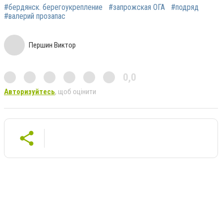
#бердянск. берегоукрепление
#запрожская ОГА
#подряд
#валерий прозапас
Першин Виктор
0,0
Авторизуйтесь
, щоб оцінити