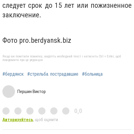
следует срок до 15 лет или пожизненное
заключение.
Фото pro.berdyansk.biz
Якщо ви помітили помилку, виділіть необхідний текст і натисніть Ctrl + Enter, щоб
повідомити про це редакцію
#бердянск
#стрельба. пострадавшие
#больница
Першин Виктор
0,0
Авторизуйтесь
, щоб оцінити