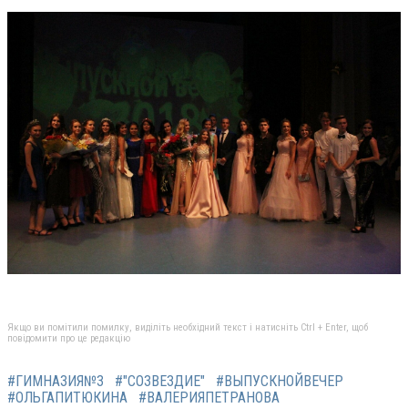
Якщо ви помітили помилку, виділіть необхідний текст і натисніть Ctrl + Enter, щоб
повідомити про це редакцію
#ГИМНАЗИЯ№3
#"СОЗВЕЗДИЕ"
#ВЫПУСКНОЙВЕЧЕР
#ОЛЬГАПИТЮКИНА
#ВАЛЕРИЯПЕТРАНОВА