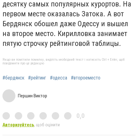
десятку самых популярных курортов. На
первом месте оказалась Затока. А вот
Бердянск обошел даже Одессу и вышел
на второе место. Кирилловка занимает
пятую строчку рейтинговой таблицы.
Якщо ви помітили помилку, виділіть необхідний текст і натисніть Ctrl + Enter, щоб
повідомити про це редакцію
#бердянск
#рейтинг
#одесса
#второеместо
Першин Виктор
0,0
Авторизуйтесь
, щоб оцінити