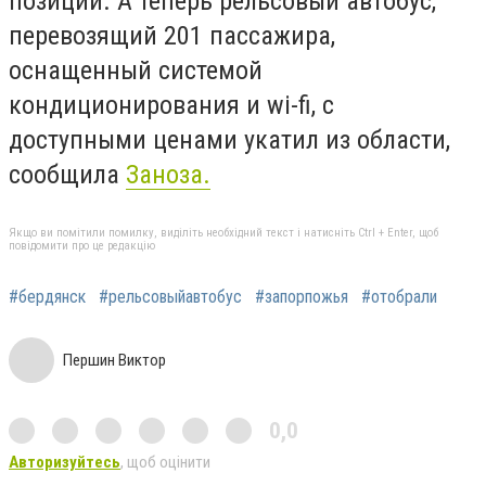
позиции. А теперь рельсовый автобус,
перевозящий 201 пассажира,
оснащенный системой
кондиционирования и
wi
-
fi
, с
доступными ценами укатил из области,
сообщила
Заноза.
Якщо ви помітили помилку, виділіть необхідний текст і натисніть Ctrl + Enter, щоб
повідомити про це редакцію
#бердянск
#рельсовыйавтобус
#запорпожья
#отобрали
Першин Виктор
0,0
Авторизуйтесь
, щоб оцінити