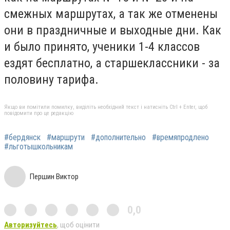
смежных маршрутах, а так же отменены
они в праздничные и выходные дни. Как
и было принято, ученики 1-4 классов
ездят бесплатно, а старшеклассники - за
половину тарифа.
Якщо ви помітили помилку, виділіть необхідний текст і натисніть Ctrl + Enter, щоб
повідомити про це редакцію
#бердянск
#маршрути
#дополнительно
#времяпродлено
#льготышкольникам
Першин Виктор
0,0
Авторизуйтесь
, щоб оцінити