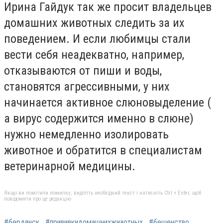
Ирина Гайдук так же просит владельцев
домашних животных следить за их
поведением. И если любимцы стали
вести себя неадекватно, например,
отказываются от пиши и воды,
становятся агрессивными, у них
начинается активное слюновыделение (
а вирус содержится именно в слюне)
нужно немедленно изолировать
животное и обратится в специалистам
ветеринарной медицины.
Якщо ви помітили помилку, виділіть необхідний текст і натисніть Ctrl + Enter, щоб
повідомити про це редакцію
#бердянск
#прививкидомашнихжиаотных
#бешенство