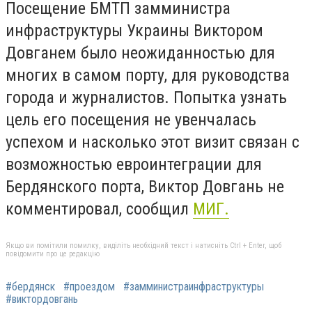
Посещение БМТП замминистра
инфраструктуры Украины Виктором
Довганем было неожиданностью для
многих в самом порту, для руководства
города и журналистов. Попытка узнать
цель его посещения не увенчалась
успехом и насколько этот визит связан с
возможностью евроинтеграции для
Бердянского порта, Виктор Довгань не
комментировал, сообщил
МИГ.
Якщо ви помітили помилку, виділіть необхідний текст і натисніть Ctrl + Enter, щоб
повідомити про це редакцію
#бердянск
#проездом
#замминистраинфраструктуры
#виктордовгань