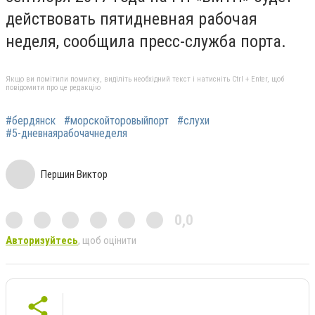
действовать пятидневная рабочая
неделя, сообщила пресс-служба порта.
Якщо ви помітили помилку, виділіть необхідний текст і натисніть Ctrl + Enter, щоб
повідомити про це редакцію
#бердянск
#морскойторовыйпорт
#слухи
#5-дневнаярабочачнеделя
Першин Виктор
0,0
Авторизуйтесь
, щоб оцінити