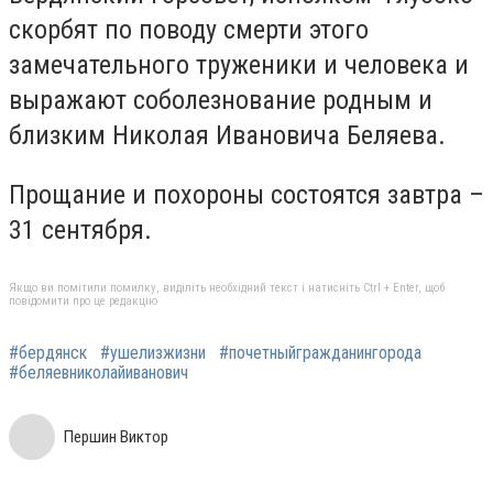
скорбят по поводу смерти этого
замечательного труженики и человека и
выражают соболезнование родным и
близким Николая Ивановича Беляева.
Прощание и похороны состоятся завтра –
31 сентября.
Якщо ви помітили помилку, виділіть необхідний текст і натисніть Ctrl + Enter, щоб
повідомити про це редакцію
#бердянск
#ушелизжизни
#почетныйгражданингорода
#беляевниколайиванович
Першин Виктор