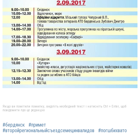
Якщо ви помітили помилку, виділіть необхідний текст і натисніть Ctrl + Enter, щоб
повідомити про це редакцію
#бердянск
#примет
#второйрегиональныйсъездсемецинвалидов
#погшбихвато