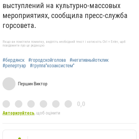
выступлений на культурно-массовых
мероприятиях, сообщила пресс-служба
горсовета.
Якщо ви помітили помилку, виділіть необхідний текст і натисніть Ctrl + Enter, щоб
повідомити про це редакцію
#бердянск
#городскойголова
#негативныйотклик
#репертуар
#группа"козаксистем"
Першин Виктор
0,0
Авторизуйтесь
, щоб оцінити