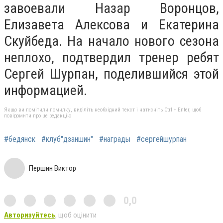
завоевали Назар Воронцов,
Елизавета Алексова и Екатерина
Скуйбеда. На начало нового сезона
неплохо, подтвердил тренер ребят
Сергей Шурпан, поделившийся этой
информацией.
Якщо ви помітили помилку, виділіть необхідний текст і натисніть Ctrl + Enter, щоб
повідомити про це редакцію
#бедянск
#клуб"дзаншин"
#награды
#сергейшурпан
Першин Виктор
0,0
Авторизуйтесь
, щоб оцінити