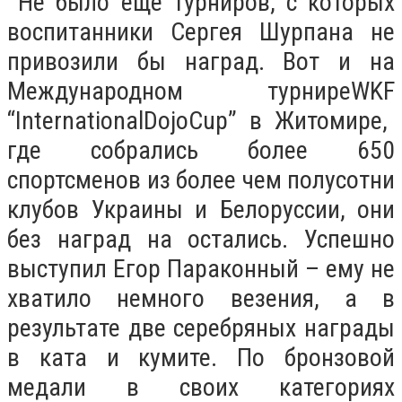
Не было еще турниров, с которых
воспитанники Сергея Шурпана не
привозили бы наград. Вот и на
Международном турнир
e
WKF
“
International
Dojo
Cup
” в Житомире,
где собрались более 650
спортсменов из более чем полусотни
клубов Украины и Белоруссии, они
без наград на остались. Успешно
выступил Егор Параконный – ему не
хватило немного везения, а в
результате две серебряных награды
в ката и кумите. По бронзовой
медали в своих категориях