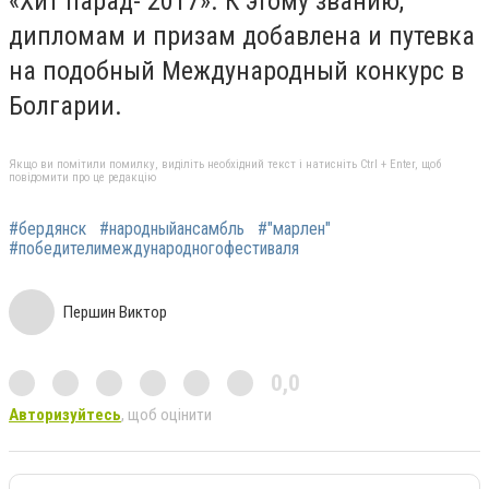
«Хит парад- 2017». К этому званию,
дипломам и призам добавлена и путевка
на подобный Международный конкурс в
Болгарии.
Якщо ви помітили помилку, виділіть необхідний текст і натисніть Ctrl + Enter, щоб
повідомити про це редакцію
#бердянск
#народныйансамбль
#"марлен"
#победителимеждународногофестиваля
Першин Виктор
0,0
Авторизуйтесь
, щоб оцінити