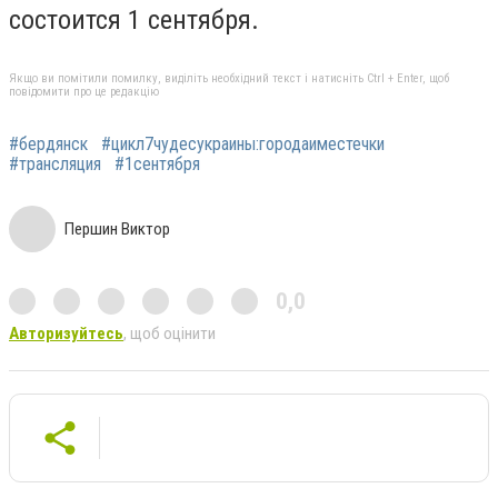
состоится 1 сентября.
Якщо ви помітили помилку, виділіть необхідний текст і натисніть Ctrl + Enter, щоб
повідомити про це редакцію
#бердянск
#цикл7чудесукраины:городаиместечки
#трансляция
#1сентября
Першин Виктор
0,0
Авторизуйтесь
, щоб оцінити