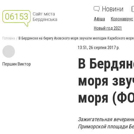
Новини
Афіша
Коронавірус
Новый год 2021
Головна
В Бердянске на берегу Азовского моря звучали мелодии Карибского мор
13:51, 26 серпня 2017 р.
В Бердян
Першин Виктор
моря зву
моря (Ф
Зажигательная вечеринка
Приморской площади Бе