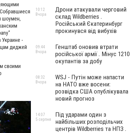
оляющими
Дрони атакували черговий
10:12
. Собравшиеся
Вчора
склад Wildberries .
и шоумен,
Російський Єкатеринбург
иканским
прокинувся від вибухів
pany"
 Украине -
Генштаб оновив втрати
янцам диджей
09:44
Вчора
російської армії . Мінус 1210
окупантів за добу
ом своими
р
WSJ - Путін може напасти
08:32
Вчора
на НАТО вже восени:
розвідка США опублікувала
новий прогноз
Під ударами один з
14:07
5 серпня
найбільших розподільчих
центрів Wildberries та НПЗ .