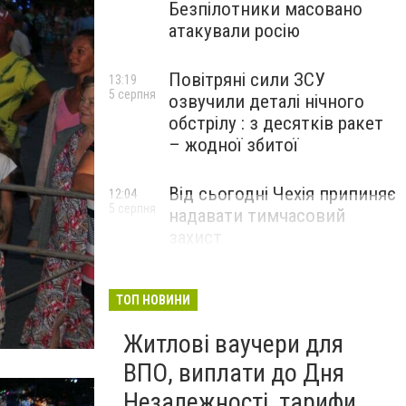
Безпілотники масовано
атакували росію
Повітряні сили ЗСУ
13:19
5 серпня
озвучили деталі нічного
обстрілу : з десятків ракет
– жодної збитої
Від сьогодні Чехія припиняє
12:04
5 серпня
надавати тимчасовий
захист
військовозобов’язаним
українцям
ТОП НОВИНИ
Житлові ваучери для
ВПО, виплати до Дня
Незалежності, тарифи