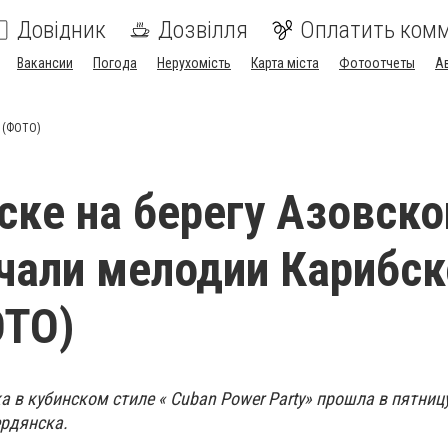
Довідник
Дозвілля
Оплатить ком
Вакансии
Погода
Нерухомість
Карта міста
Фотоотчеты
А
я (ФОТО)
ске на берегу Азовско
чали мелодии Карибск
ОТО)
 в кубинском стиле « Cuban Power Party» прошла в пятниц
рдянска.