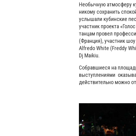
Необычную атмосферу ку
никому сохранить споко
услышали кубинские пес
участник проекта «Голо
танцам провел професси
(Франция), участник шоу
Alfredo White (Freddy W
Dj Maikiu.
Собравшиеся на площади
выступлениями оказыва
действительно можно от