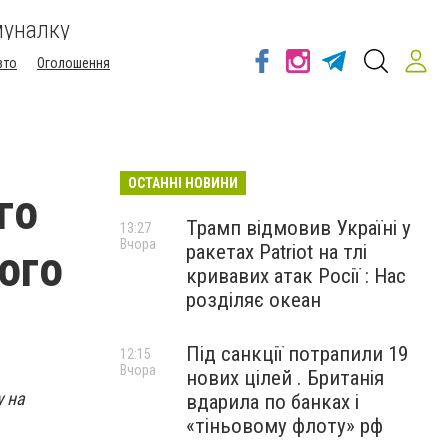
муналку
вто
Оголошення
ОСТАННІ НОВИНИ
го
Трамп відмовив Україні у
13:27
Вчора
ракетах Patriot на тлі
ого
кривавих атак Росії : Нас
розділяє океан
Під санкції потрапили 19
12:15
Вчора
нових цілей . Британія
у на
вдарила по банках і
«тіньовому флоту» рф