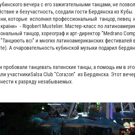
бинского вечера с его зажигательными танцами, не позв
йствие и безучастность, создали гости Бердянска из Кубы
ни, которые исполнил профессиональный танцор, певец 
с
країни
» - Rigobert Mustelier. Мастер-класс по латиноамер
ональный танцор, хореограф и арт-директор "Medrano Com
 "Танцюють всі" и многих латиноамериканских фестивалей в
hite). А очаровательность кубинской музыки подарил берд
 пробовали танцевать латинские танцы, а помощь им в эт
ли участники
Salsa Club "Corazon" из Бердянска. Этот вече
нести к разряду незабываемых.