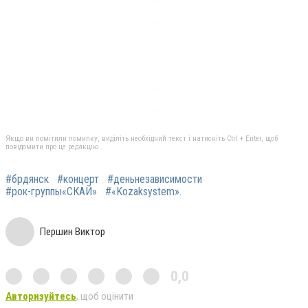
Якщо ви помітили помилку, виділіть необхідний текст і натисніть Ctrl + Enter, щоб
повідомити про це редакцію
#брдянск
#концерт
#деньнезависимости
#рок-группы«СКАЙ»
#«Kozaksystem».
Першин Виктор
0,0
Авторизуйтесь
, щоб оцінити