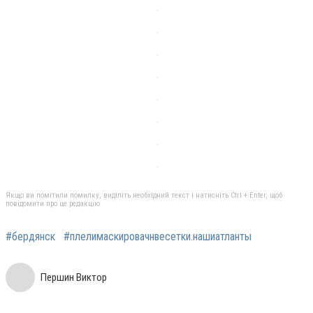
Якщо ви помітили помилку, виділіть необхідний текст і натисніть Ctrl + Enter, щоб
повідомити про це редакцію
#бердянск
#плелимаскировачнвесетки.нашиатланты
Першин Виктор