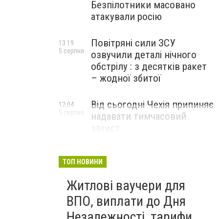
Безпілотники масовано
атакували росію
Повітряні сили ЗСУ
13:19
5 серпня
озвучили деталі нічного
обстрілу : з десятків ракет
– жодної збитої
Від сьогодні Чехія припиняє
12:04
5 серпня
надавати тимчасовий
захист
військовозобов’язаним
українцям
ТОП НОВИНИ
Житлові ваучери для
ВПО, виплати до Дня
Незалежності, тарифи