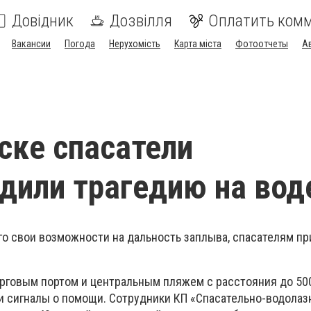
Довідник
Дозвілля
Оплатить ком
Вакансии
Погода
Нерухомість
Карта міста
Фотоотчеты
А
ске спасатели
дили трагедию на вод
 свои возможности на дальность заплыва, спасателям п
орговым портом и центральным пляжем с расстояния до 50
и сигналы о помощи. Сотрудники КП «Спасательно-водолаз