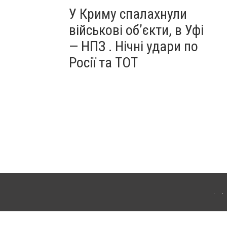
У Криму спалахнули
військові об’єкти, в Уфі
— НПЗ . Нічні удари по
Росії та ТОТ
ердянська. Для інтернет-видань обов'язкове розміщення прямого, відкритого для