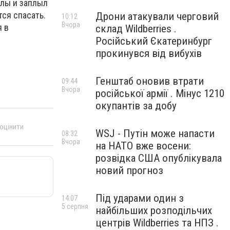
илы и заплыл
ся спасать.
Дрони атакували черговий
10:12
Вчора
я в
склад Wildberries .
Російський Єкатеринбург
прокинувся від вибухів
Генштаб оновив втрати
09:44
Вчора
російської армії . Мінус 1210
окупантів за добу
 оцінити
WSJ - Путін може напасти
08:32
Вчора
на НАТО вже восени:
розвідка США опублікувала
новий прогноз
Під ударами один з
14:07
5 серпня
найбільших розподільчих
центрів Wildberries та НПЗ .