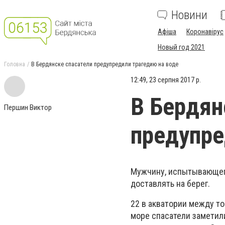
Новини
Афіша
Коронавірус
Новый год 2021
Головна
В Бердянске спасатели предупредили трагедию на воде
12:49, 23 серпня 2017 р.
В Бердян
Першин Виктор
предупре
Мужчину, испытывающего
доставлять на берег.
22 в акватории между т
море спасатели заметил