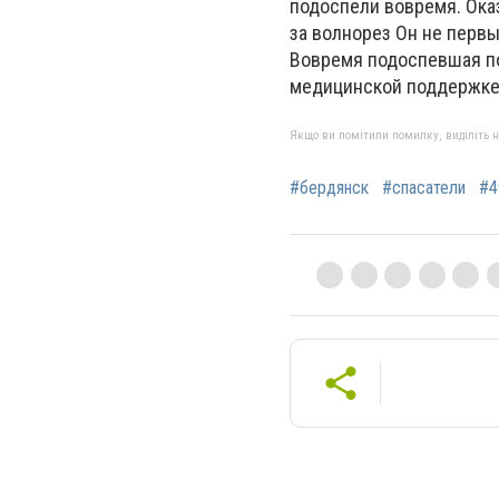
подоспели вовремя. Ока
за волнорез Он не первы
Вовремя подоспевшая по
медицинской поддержке,
Якщо ви помітили помилку, виділіть нео
#бердянск
#спасатели
#4