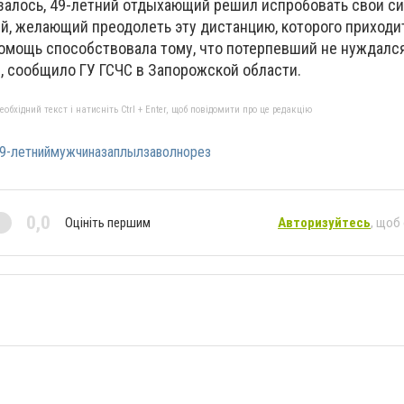
залось, 49-летний отдыхающий решил испробовать свои с
й, желающий преодолеть эту дистанцию, которого приходит
мощь способствовала тому, что потерпевший не нуждалс
 сообщило ГУ ГСЧС в Запорожской области.
бхідний текст і натисніть Ctrl + Enter, щоб повідомити про це редакцію
9-летниймужчиназаплылзаволнорез
0,0
Оцініть першим
Авторизуйтесь
, щоб