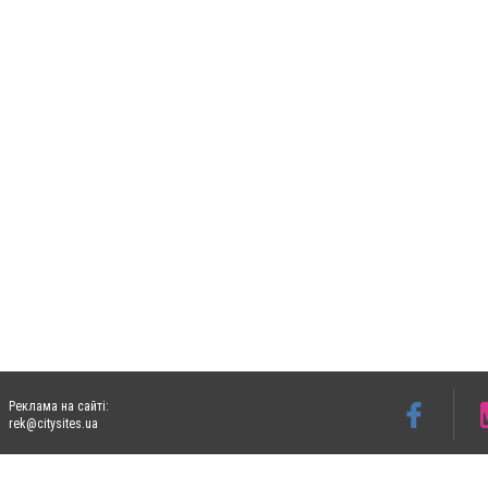
Реклама на сайті:
rek@citysites.ua
Допускається цитування матеріалів без отримання попередньої згоди 06153.com.ua з