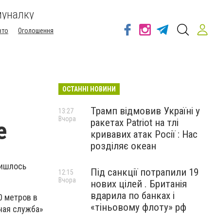
муналку
вто
Оголошення
ОСТАННІ НОВИНИ
Трамп відмовив Україні у
13:27
Вчора
ракетах Patriot на тлі
е
кривавих атак Росії : Нас
розділяє океан
ришлось
Під санкції потрапили 19
12:15
Вчора
нових цілей . Британія
вдарила по банках і
0 метров в
«тіньовому флоту» рф
ная служба»