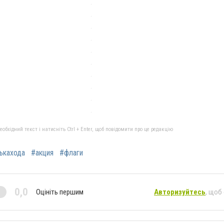
бхідний текст і натисніть Ctrl + Enter, щоб повідомити про це редакцію
ькахода
#акция
#флаги
0,0
Оцініть першим
Авторизуйтесь
, щоб