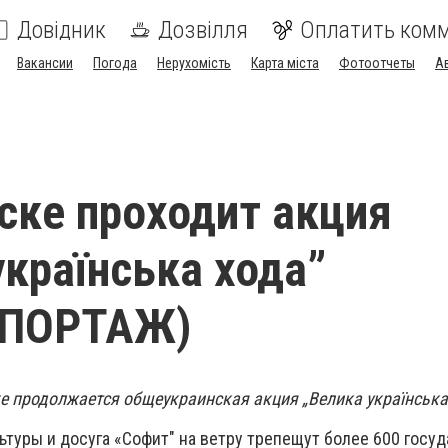
Довідник
Дозвілля
Оплатить ком
Вакансии
Погода
Нерухомість
Карта міста
Фотоотчеты
А
ске проходит акция
українська хода”
ЕПОРТАЖ)
ке продолжается общеукраинская акция „Велика українська
ьтуры и досуга «Софит" на ветру трепещут более 600 госу