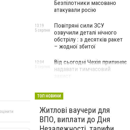
Безпілотники масовано
атакували росію
Повітряні сили ЗСУ
13:19
5 серпня
озвучили деталі нічного
обстрілу : з десятків ракет
– жодної збитої
Від сьогодні Чехія припиняє
12:04
5 серпня
надавати тимчасовий
захист
військовозобов’язаним
українцям
ТОП НОВИНИ
Житлові ваучери для
 оцінити
ВПО, виплати до Дня
Незалежності, тарифи