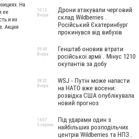
зициях. На
Дрони атакували черговий
10:12
и ее
Вчора
склад Wildberries .
ть и их
Російський Єкатеринбург
е.
Акция
прокинувся від вибухів
Генштаб оновив втрати
09:44
Вчора
російської армії . Мінус 1210
окупантів за добу
WSJ - Путін може напасти
08:32
Вчора
на НАТО вже восени:
розвідка США опублікувала
новий прогноз
Під ударами один з
14:07
5 серпня
найбільших розподільчих
центрів Wildberries та НПЗ .