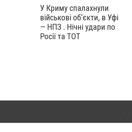
У Криму спалахнули
військові об’єкти, в Уфі
— НПЗ . Нічні удари по
Росії та ТОТ
ердянська. Для інтернет-видань обов'язкове розміщення прямого, відкритого для