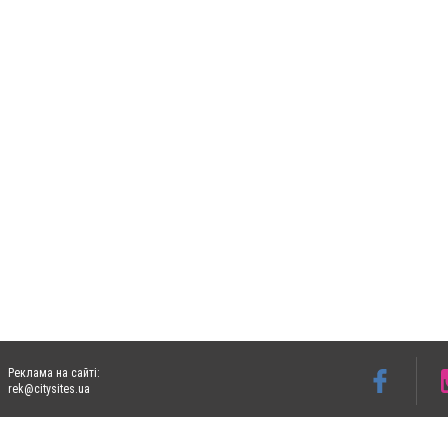
Реклама на сайті:
rek@citysites.ua
Допускається цитування матеріалів без отримання попередньої згоди 06153.com.ua з