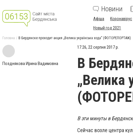
Новини
Афіша
Коронавірус
Новый год 2021
Головна
В Бердянске проходит акция „Велика українська хода” (ФОТОРЕПОРТАЖ)
17:26, 22 серпня 2017 р.
В Бердян
Позднякова Ирина Вадимовна
„Велика 
(ФОТОР
В эти минуты в Бердянс
Сейчас возле центра кул