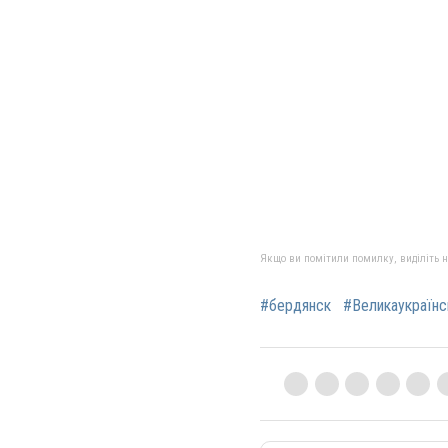
Якщо ви помітили помилку, виділіть нео
#бердянск
#Великаукраїнс