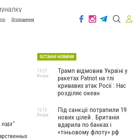
муналку
вто
Оголошення
ОСТАННІ НОВИНИ
Трамп відмовив Україні у
13:27
Вчора
ракетах Patriot на тлі
кривавих атак Росії : Нас
розділяє океан
Під санкції потрапили 19
12:15
Вчора
нових цілей . Британія
 хода”
вдарила по банках і
«тіньовому флоту» рф
дарственных