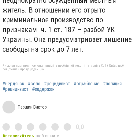
неоднократно осужденный местный
житель. В отношении его отрыто
криминальное производство по
признакам ч. 1 ст. 187 – разбой УК
Украины. Она предусматривает лишение
свободы на срок до 7 лет.
Якщо ви помітили помилку, виділіть необхідний текст і натисніть Ctrl + Enter, щоб
повідомити про це редакцію
#бердянск
#село
#рецидивист
#ограбление
#полиция
#рецидивист
#задержан
Першин Виктор
0,0
Авторизуйтесь
, щоб оцінити