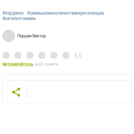
#бердянск
#уменьшениеколичествапереселенцев
#натальятокмань
Першин Виктор
0,0
Авторизуйтесь
, щоб оцінити