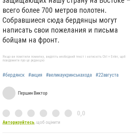
защищающих нашу страну на Востоке –
всего более 700 метров полотен.
Собравшиеся сюда бердянцы могут
написать свои пожелания и письма
бойцам на фронт.
Якщо ви помітили помилку, виділіть необхідний текст і натисніть Ctrl + Enter, щоб
повідомити про це редакцію
#бердянск
#акция
#великаукринськахода
#22августа
Першин Виктор
0,0
Авторизуйтесь
, щоб оцінити