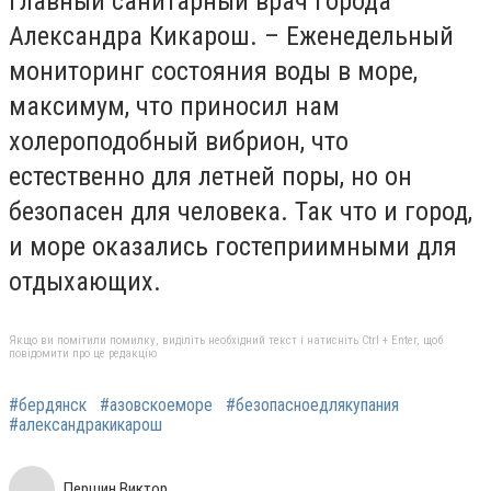
главный санитарный врач города
Александра Кикарош. – Еженедельный
мониторинг состояния воды в море,
максимум, что приносил нам
холероподобный вибрион, что
естественно для летней поры, но он
безопасен для человека. Так что и город,
и море оказались гостеприимными для
отдыхающих.
Якщо ви помітили помилку, виділіть необхідний текст і натисніть Ctrl + Enter, щоб
повідомити про це редакцію
#бердянск
#азовскоеморе
#безопасноедлякупания
#александракикарош
Першин Виктор