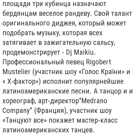
площади три кубинца назначают
бердянцам веселое рандеву. Свой талант
оригинального диджея, который может
подобрать музыку, которая всех
затягивает в зажигательную сальсу,
продемонстрирует -
Dj Maikiu.
Профессиональный певец Rigobert
Mustelier (участник шоу «Голос Кра
їни
» и
« Х-фактор») исполнит популярнейшие
латиноамериканские песни. А танцор и и
хореограф, арт-директор"Medrano
Company" (Франция), участник шоу
«Танцуют все» покажет мастер-класс
латиноамериканских танцев.