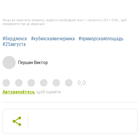
Якщо ви помітили помилку, виділіть необхідний текст і натисніть Ctrl + Enter, щоб
повідомити про це редакцію
#бердяенск
#кубинскаявечеринка
#приморскаяплощадь
#25августа
Першин Виктор
0,0
Авторизуйтесь
, щоб оцінити