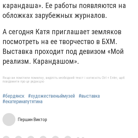
карандаша». Ее работы появляются на
обложках зарубежных журналов.
А сегодня Катя приглашает земляков
посмотреть на ее творчество в БХМ.
Выставка проходит под девизом «Мой
реализм. Карандашом».
Якщо ви помітили помилку, виділіть необхідний текст і натисніть Ctrl + Enter, щоб
повідомити про це редакцію
#бердянск
#художественыймузей
#выставка
#екатеринапутятина
Першин Виктор