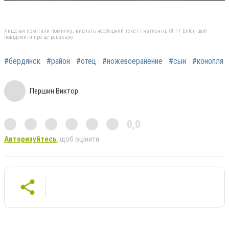
Якщо ви помітили помилку, виділіть необхідний текст і натисніть Ctrl + Enter, щоб
повідомити про це редакцію
#бердянск
#район
#отец
#ножевоеранение
#сын
#конопля
Першин Виктор
0,0
Авторизуйтесь
, щоб оцінити