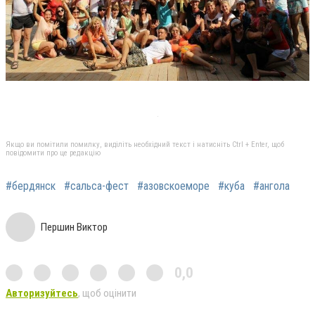
Якщо ви помітили помилку, виділіть необхідний текст і натисніть Ctrl + Enter, щоб
повідомити про це редакцію
#бердянск
#сальса-фест
#азовскоеморе
#куба
#ангола
Першин Виктор
0,0
Авторизуйтесь
, щоб оцінити