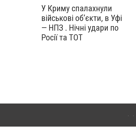
У Криму спалахнули
військові об’єкти, в Уфі
— НПЗ . Нічні удари по
Росії та ТОТ
ердянська. Для інтернет-видань обов'язкове розміщення прямого, відкритого для