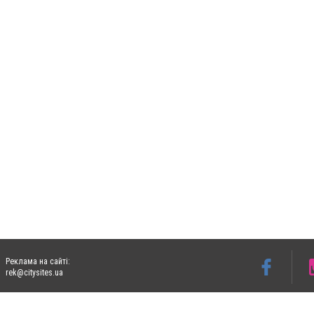
Реклама на сайті:
rek@citysites.ua
Допускається цитування матеріалів без отримання попередньої згоди 06153.com.ua з