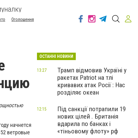
муналку
вто
Оголошення
ОСТАННІ НОВИНИ
е
Трамп відмовив Україні у
13:27
ракетах Patriot на тлі
анцию
кривавих атак Росії : Нас
розділяє океан
мощностью
Під санкції потрапили 19
12:15
нових цілей . Британія
вдарила по банках і
году начнется
«тіньовому флоту» рф
 52 ветровые