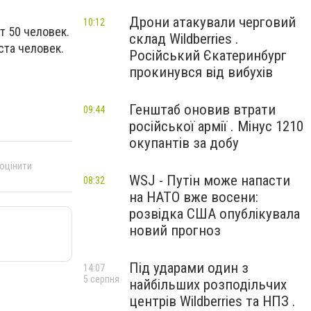
Дрони атакували черговий
10:12
т 50 человек.
склад Wildberries .
ста человек.
Російський Єкатеринбург
прокинувся від вибухів
Генштаб оновив втрати
09:44
російської армії . Мінус 1210
окупантів за добу
 оцінити
WSJ - Путін може напасти
08:32
на НАТО вже восени:
розвідка США опублікувала
новий прогноз
Під ударами один з
14:07
5 серпня
найбільших розподільчих
центрів Wildberries та НПЗ .