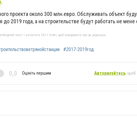
a
.
ого проекта около 300 млн.евро. Обслуживать объект буду
 до 2019 года, а на строительстве
будут работать не мене 
бхідний текст і натисніть Ctrl + Enter, щоб повідомити про це редакцію
троительствоветрянойстанции
#2017-2019год
0,0
Оцініть першим
Авторизуйтесь
, щоб