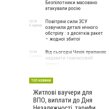
Безпілотники масовано
атакували росію
Повітряні сили ЗСУ
13:19
5 серпня
озвучили деталі нічного
обстрілу : з десятків ракет
– жодної збитої
Від сьогодні Чехія припиняє
12:04
5 серпня
надавати тимчасовий
захист
військовозобов’язаним
українцям
ТОП НОВИНИ
Житлові ваучери для
ВПО, виплати до Дня
Незалежності, тарифи