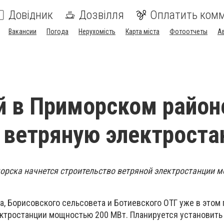
Довідник
Дозвілля
Оплатить ком
Вакансии
Погода
Нерухомість
Карта міста
Фотоотчеты
А
й в Приморском район
 ветряную электрост
морска начнется строительство ветряной электростанции 
, Борисовского сельсовета и Ботиевского ОТГ уже в этом 
ктростанции мощностью 200 МВт. Планируется установить