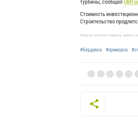
турбины, сообщил
UBR
.
u
Стоимость инвестиционн
Строительство продлится
Якщо ви помітили помилку, виділіть нео
#бердянск
#приморск
#с