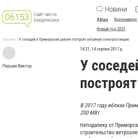
Новини
Афіша
Коронавірус
Новый год 2021
Головна
У соседей в Приморском районе построят ветряную электростанцию
14:21, 14 серпня 2017 р.
У соседе
Першин Виктор
построят
В 2017 году вблизи При
200 МВт.
Неподалеку от Приморска
строительство ветроэле