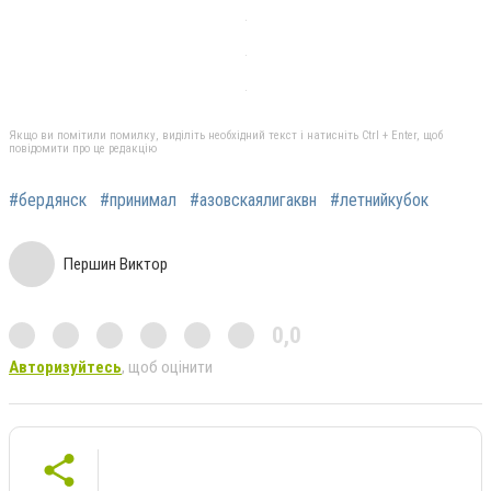
Якщо ви помітили помилку, виділіть необхідний текст і натисніть Ctrl + Enter, щоб
повідомити про це редакцію
#бердянск
#принимал
#азовскаялигаквн
#летнийкубок
Першин Виктор
0,0
Авторизуйтесь
, щоб оцінити