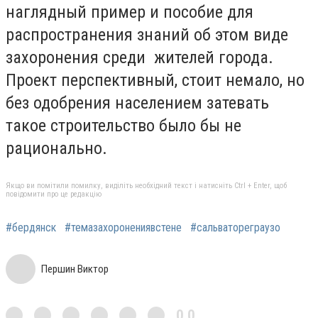
наглядный пример и пособие для
распространения знаний об этом виде
захоронения среди жителей города.
Проект перспективный, стоит немало, но
без одобрения населением затевать
такое строительство было бы не
рационально.
Якщо ви помітили помилку, виділіть необхідний текст і натисніть Ctrl + Enter, щоб
повідомити про це редакцію
#бердянск
#темазахоронениявстене
#сальватореграузо
Першин Виктор
0,0