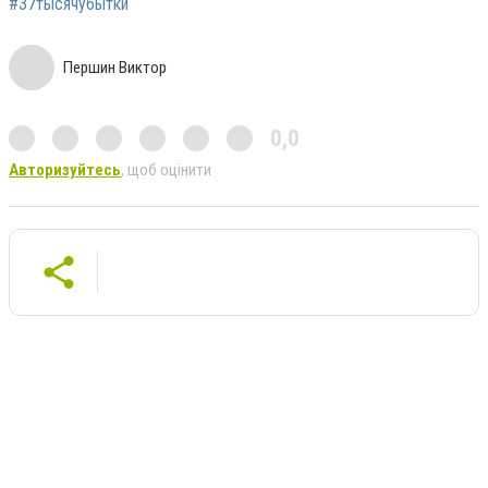
#37тысячубытки
Першин Виктор
0,0
Авторизуйтесь
, щоб оцінити