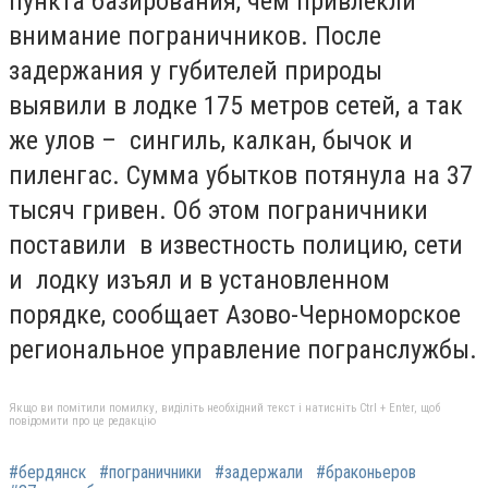
пункта базирования, чем привлекли
внимание пограничников. После
задержания у губителей природы
выявили в лодке 175 метров сетей, а так
же улов – сингиль, калкан, бычок и
пиленгас. Сумма убытков потянула на 37
тысяч гривен. Об этом пограничники
поставили в известность полицию, сети
и лодку изъял и в установленном
порядке, сообщает Азово-Черноморское
региональное управление погранслужбы.
Якщо ви помітили помилку, виділіть необхідний текст і натисніть Ctrl + Enter, щоб
повідомити про це редакцію
#бердянск
#пограничники
#задержали
#браконьеров