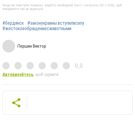
Якщо ви помітили помилку, виділіть необхідний текст і натисніть Ctrl + Enter, щоб
повідомити про це редакцію
#бердянск
#законукраины.вступилвсилу
#жестокоеобращениесживотными
Першин Виктор
0,0
Авторизуйтесь
, щоб оцінити