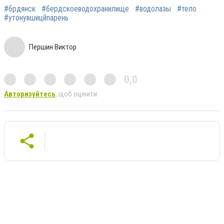
#брдянск
#бердскоеводохранилище
#водолазы
#тело
#утонувшицйпарень
Першин Виктор
0,0
Авторизуйтесь
, щоб оцінити