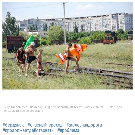
Якщо ви помітили помилку, виділіть необхідний текст і натисніть Ctrl + Enter, щоб
повідомити про це редакцію
#бердянск
#опасныйпереход
#железнаядорога
#продолжаетдействовать
#проблема