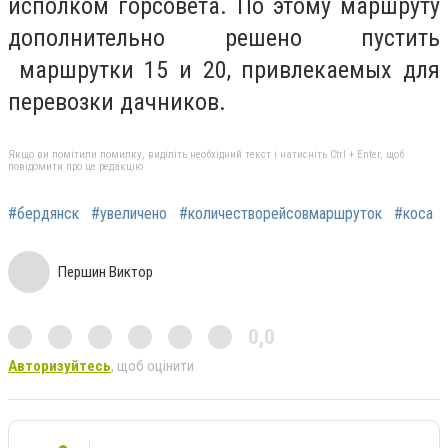
исполком горсовета. По этому маршруту
дополнительно решено пустить
маршрутки 15 и 20, привлекаемых для
перевозки дачников.
Якщо ви помітили помилку, виділіть необхідний текст і натисніть Ctrl + Enter, щоб
повідомити про це редакцію
#бердянск
#увеличено
#количестворейсовмаршруток
#коса
Першин Виктор
0,0
Авторизуйтесь
, щоб оцінити