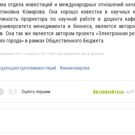
ка отдела инвестиций и международных отношений нача
тиновна Комарова. Она хорошо известна в научных кр
лжность проректора по научной работе и доцента каф
университета менеджмента и бизнеса, является авторо
в. Она так же является автором проекта «Электронная ре
х города» в рамках Общественного бюджета.
бхідний текст і натисніть Ctrl + Enter, щоб повідомити про це редакцію
едующаяотделоминвестиций
#иннакомарова
0,0
Оцініть першим
Авторизуйтесь
, щоб