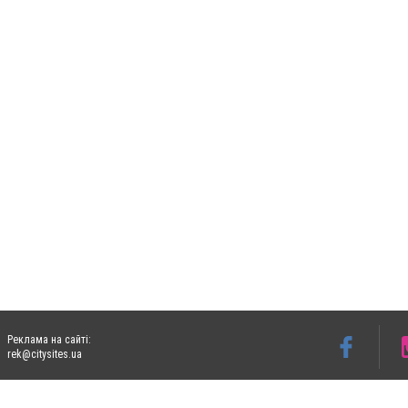
Реклама на сайті:
rek@citysites.ua
Допускається цитування матеріалів без отримання попередньої згоди 06153.com.ua з