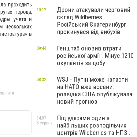
ла проходить
Дрони атакували черговий
10:12
угах города,
склад Wildberries .
едры учета и
Російський Єкатеринбург
м нескольких
прокинувся від вибухів
гистратура» в
Генштаб оновив втрати
09:44
російської армії . Мінус 1210
окупантів за добу
WSJ - Путін може напасти
08:32
на НАТО вже восени:
 оцінити
розвідка США опублікувала
новий прогноз
Під ударами один з
14:07
5 серпня
найбільших розподільчих
центрів Wildberries та НПЗ .