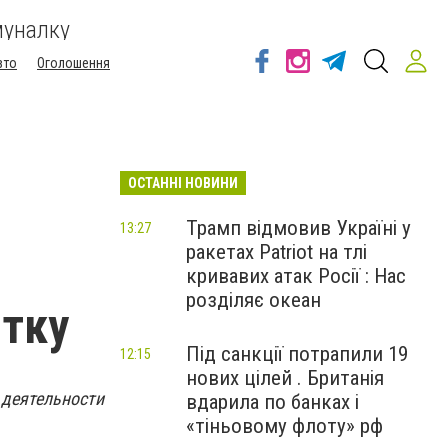
муналку
вто
Оголошення
ОСТАННІ НОВИНИ
Трамп відмовив Україні у
13:27
ракетах Patriot на тлі
кривавих атак Росії : Нас
розділяє океан
нтку
Під санкції потрапили 19
12:15
нових цілей . Британія
деятельности
вдарила по банках і
«тіньовому флоту» рф