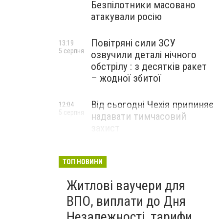
Безпілотники масовано
атакували росію
Повітряні сили ЗСУ
13:19
5 серпня
озвучили деталі нічного
обстрілу : з десятків ракет
– жодної збитої
Від сьогодні Чехія припиняє
12:04
5 серпня
надавати тимчасовий
захист
військовозобов’язаним
українцям
ТОП НОВИНИ
Житлові ваучери для
ВПО, виплати до Дня
Незалежності, тарифи