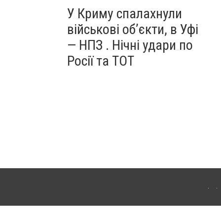
У Криму спалахнули
військові об’єкти, в Уфі
— НПЗ . Нічні удари по
Росії та ТОТ
ердянська. Для інтернет-видань обов'язкове розміщення прямого, відкритого для