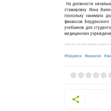
На должности начальни
стажировку Инна Вален
поскольку занимала до
финансов Бердянского 
учебников для студенто
медицинских учреждения
Якщо ви помітили помилку, виділіть нео
#бнрдянск
#вакансия
#зв