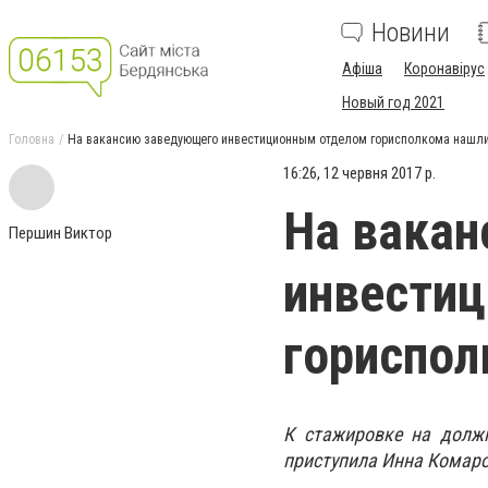
Новини
Афіша
Коронавірус
Новый год 2021
Головна
На вакансию заведующего инвестиционным отделом горисполкома нашли
16:26, 12 червня 2017 р.
На вака
Першин Виктор
инвести
гориспол
К стажировке на должн
приступила Инна Комаро