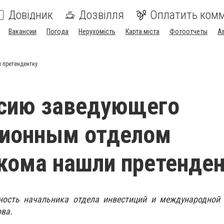
Довідник
Дозвілля
Оплатить ком
Вакансии
Погода
Нерухомість
Карта міста
Фотоотчеты
А
 претендентку
нсию заведующего
ционным отделом
кома нашли претенде
ость начальника отдела инвестиций и международной 
ва.