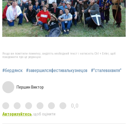
Якщо ви помітили помилку, виділіть необхідний текст і натисніть Ctrl + Enter, щоб
повідомити про це редакцію
#бердянск
#завершилсяфестивалькузнецов
#"сталевахвиля"
Першин Виктор
0,0
Авторизуйтесь
, щоб оцінити