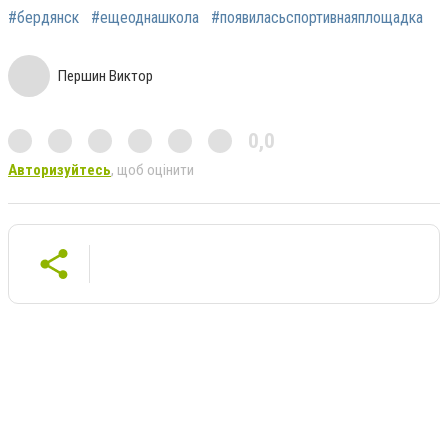
#бердянск
#ещеоднашкола
#появиласьспортивнаяплощадка
Першин Виктор
0,0
Авторизуйтесь
, щоб оцінити