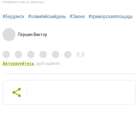
повідомити про це редакцію
#бердянск
#олимпийскийдень
#2июня
#приморскаяплощадь
Першин Виктор
0,0
Авторизуйтесь
, щоб оцінити