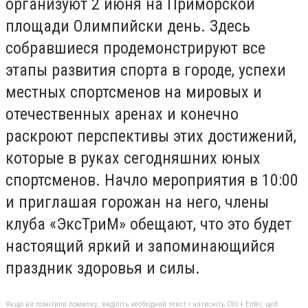
организуют 2 июня на Приморской
площади Олимпийски день. Здесь
собравшиеся продемонстрируют все
этапы развития спорта в городе, успехи
местных спортсменов на мировых и
отечественных аренах и конечно
раскроют перспективы этих достижений,
которые в руках сегодняшних юных
спортсменов. Начло мероприятия в 10:00
и приглашая горожан на него, члены
клуба «ЭксТриМ» обещают, что это будет
настоящий яркий и запоминающийся
праздник здоровья и силы.
Якщо ви помітили помилку, виділіть необхідний текст і натисніть Ctrl + Enter, щоб