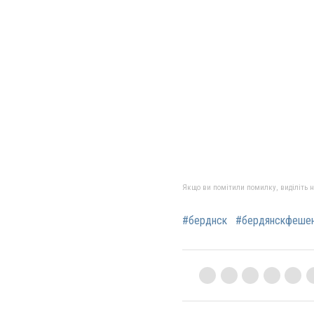
Якщо ви помітили помилку, виділіть нео
#берднск
#бердянскфеше