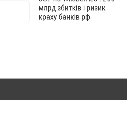
млрд збитків і ризик
краху банків рф
ердянська. Для інтернет-видань обов'язкове розміщення прямого, відкритого для
лама" публікуються на правах реклами.