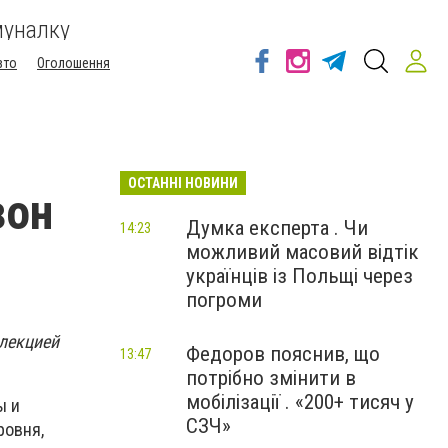
муналку
вто
Оголошення
ОСТАННІ НОВИНИ
зон
Думка експерта . Чи
14:23
можливий масовий відтік
українців із Польщі через
погроми
лекцией
Федоров пояснив, що
13:47
потрібно змінити в
мобілізації . «200+ тисяч у
ы и
СЗЧ»
ровня,