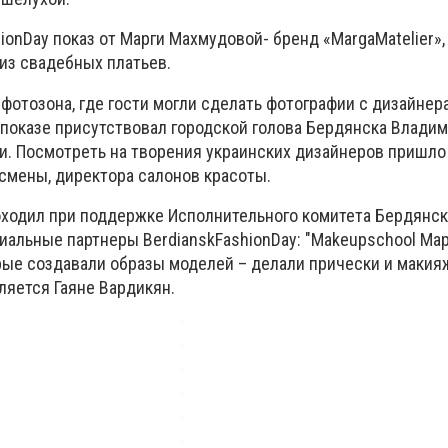
ion
Day
показ от Марги Махмудовой- бренд «
MargaM
atelier
»,
из свадебных платьев.
фотозона, где гости могли сделать фотографии с дизайнер
а показе присутствовал городской голова Бердянска Влади
и. Посмотреть на творения украинских дизайнеров пришло 
смены, директора салонов красоты.
ходил при поддержке Исполнительного комитета Бердянск
циальные партнеры
Berdiansk
Fashion
Day
: "
Make
up
school
Мар
орые создавали образы моделей – делали прически и макия
ляется Гаяне Вардикян.