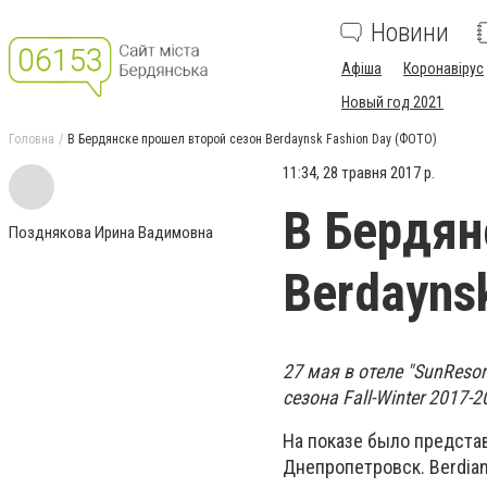
Новини
Афіша
Коронавірус
Новый год 2021
Головна
В Бердянске прошел второй сезон Berdaynsk Fashion Day (ФОТО)
11:34, 28 травня 2017 р.
В Бердян
Позднякова Ирина Вадимовна
Berdayns
27 мая в отеле "
Sun
Resor
сезона
Fall
-
Winter
2017-2
На показе было представ
Днепропетровск.
Berdia