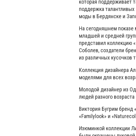
которая поддерживает т
поддержка талантливых 
моды в Бердянске и Зап
На сегодняшнем показе м
младшей и средней груп
представил коллекцию «
Соболев, создатели брен
из различных кусочков т
Коллекция дизайнера Ал
моделями для всех возр
Молодой дизайнер из Од
людей разного возраста 
Виктория Бугрим бренд 
«
Family
look
» и «
Nature
col
Изюминкой коллекции Ли
были окрашены луковой