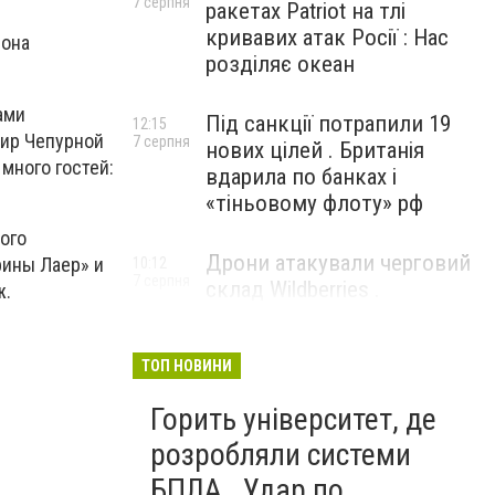
7 серпня
ракетах Patriot на тлі
кривавих атак Росії : Нас
 она
розділяє океан
ами
Під санкції потрапили 19
12:15
мир Чепурной
7 серпня
нових цілей . Британія
много гостей:
вдарила по банках і
«тіньовому флоту» рф
ого
Дрони атакували черговий
ины Лаер» и
10:12
7 серпня
склад Wildberries .
ж.
Російський Єкатеринбург
прокинувся від вибухів
ТОП НОВИНИ
Горить університет, де
розробляли системи
БПЛА . Удар по