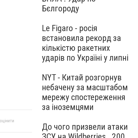
Бєлгороду
Le Figaro - росія
встановила рекорд за
кількістю ракетних
ударів по Україні у липні
NYT - Китай розгорнув
небачену за масштабом
мережу спостереження
за іноземцями
 оцінити
До чого призвели атаки
ЗСУ на Wildberries . 200