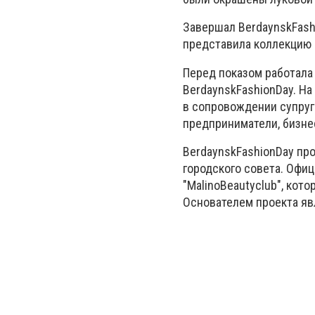
Завершал
Berdaynsk
Fash
представила коллекцию 
Перед показом работала 
Berdaynsk
Fashion
Day
. Н
в сопровождении супруг
предприниматели, бизне
Berdaynsk
Fashion
Day
про
городского совета. Офи
"
Malino
Beauty
club"
, кот
Основателем проекта яв