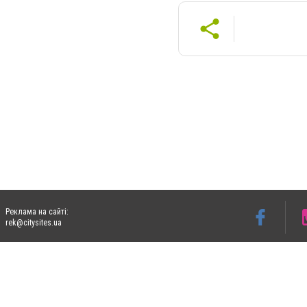
Реклама на сайті:
rek@citysites.ua
Допускається цитування матеріалів без отримання попередньої згоди 06153.com.ua з
пошукових систем гіперпосилання на цитовані статті не нижче другого абзацу в тек
Матеріали з плашками "Новини компаній", "Промо", "Партнерський матеріал", "Партнер