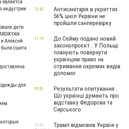
а является
ю индустрии
Антисанітарія в укриттях .
12:42
56% шкіл України не
пройшли санперевірку
вовали дети
VARDIKYAN
До Сейму подано новий
11:19
 и Алексей
законопроєкт . У Польщі
я была сшита
планують повернути
українцям право на
отримання окремих видів
едоставлена
допомог
 одежды для
Результати опитування .
09:25
Що українці думають про
відставку Федорова та
нием
Сирського
 которые
Трамп відмовив Україні у
13:27