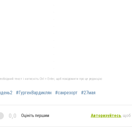
бхідний текст і натисніть Ctrl + Enter, щоб повідомити про це редакцію
ндень2
#ГургенВардиклян
#санрезорт
#27мая
0,0
Оцініть першим
Авторизуйтесь
, щоб