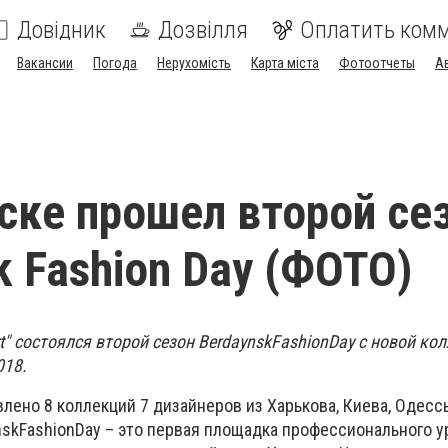
Довідник
Дозвілля
Оплатить ком
Вакансии
Погода
Нерухомість
Карта міста
Фотоотчеты
А
ске прошел второй се
k Fashion Day (ФОТО)
t"
состоялся второй сезон
Berdaynsk
Fashion
Day
с новой кол
018.
лено 8 коллекций 7 дизайнеров из Харькова, Киева, Одесс
nsk
Fashion
Day
– это первая площадка профессионального у