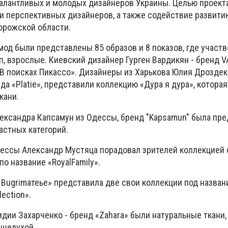
алантливых и молодых дизайнеров Украины. Целью проект
и перспективных дизайнеров, а также содействие развити
орожской области.
од были представлены 85 образов и 8 показов, где участ
п, взрослые. Киевский дизайнер Гурген Вардикян - бренд 
В поисках Пикассо». Дизайнеры из Харькова Юлия Дроздек
да «
Platie
», представили коллекцию «Дура я дура», котора
кани.
ександра Капсамун из Одессы, бренд "Kapsamun" была пр
астных категорий.
ессы Александр Мустяца порадовал зрителей коллекцией
по название «
Royal
Family
».
«
Bugrim
атеье» представила две свои коллекции под назва
lection
».
дии Захарченко - бренд «
Zahara
» были натуральные ткани,
 шелухой.