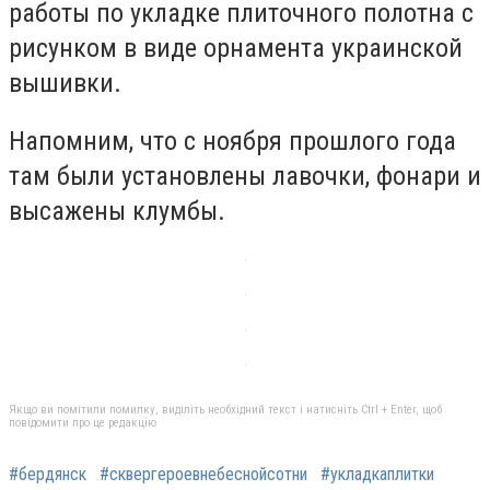
работы по укладке плиточного полотна с
рисунком в виде орнамента украинской
вышивки.
Напомним, что с ноября прошлого года
там были установлены лавочки, фонари и
высажены клумбы.
Якщо ви помітили помилку, виділіть необхідний текст і натисніть Ctrl + Enter, щоб
повідомити про це редакцію
#бердянск
#сквергероевнебеснойсотни
#укладкаплитки