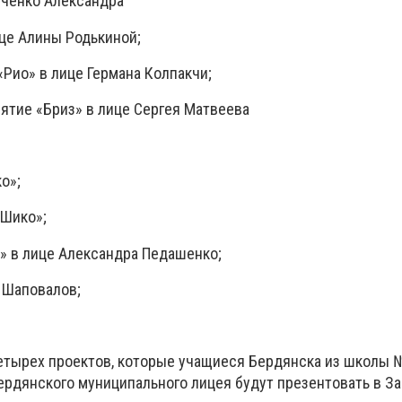
вченко Александра
ице Алины Родькиной;
«Рио» в лице Германа Колпакчи;
ятие «Бриз» в лице Сергея Матвеева
о»;
«Шико»;
й» в лице Александра Педашенко;
р Шаповалов;
четырех проектов, которые учащиеся Бердянска из школы 
ердянского муниципального лицея будут презентовать в З