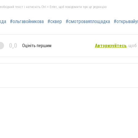
бхідний текст і натисніть Ctrl + Enter, щоб повідомити про це редакцію
жда
#ольгавойникова
#сквер
#смотроваяплощадка
#открывайу
0,0
Оцініть першим
Авторизуйтесь
, щоб