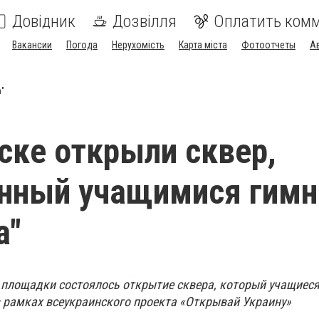
Довідник
Дозвілля
Оплатить ком
Вакансии
Погода
Нерухомість
Карта міста
Фотоотчеты
А
а"
ске открыли сквер,
нный учащимися гимн
а"
 площадки состоялось открытие сквера, который учащиес
 рамках всеукраинского проекта «Открывай Украину»