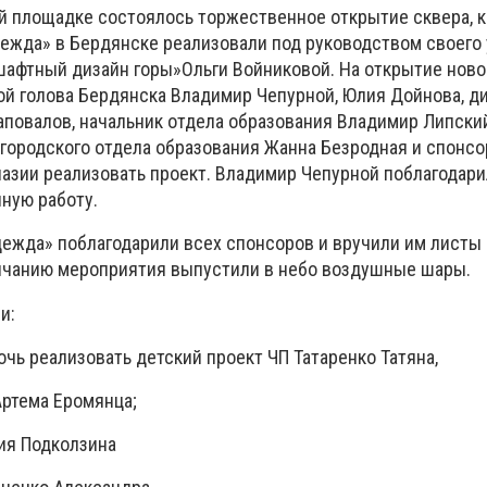
й площадке состоялось торжественное открытие сквера, 
ежда» в Бердянске реализовали под руководством своего 
шафтный дизайн горы»Ольги Войниковой. На открытие ново
ой голова Бердянска Владимир Чепурной, Юлия Дойнова, д
повалов, начальник отдела образования Владимир Липский
 городского отдела образования Жанна Безродная и спонсо
назии реализовать проект. Владимир Чепурной поблагодари
нную работу.
ежда» поблагодарили всех спонсоров и вручили им листы
ончанию мероприятия выпустили в небо воздушные шары.
и:
очь реализовать детский проект ЧП Татаренко Татяна,
 Артема Еромянца;
рия Подколзина