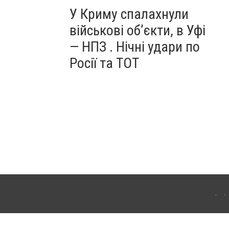
У Криму спалахнули
військові об’єкти, в Уфі
— НПЗ . Нічні удари по
Росії та ТОТ
ердянська. Для інтернет-видань обов'язкове розміщення прямого, відкритого для