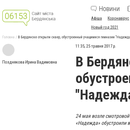
Новини
Афіша
Коронавірус
Новый год 2021
Головна
В Бердянске открыли сквер, обустроенный учащимися гимназии "Надежд
11:35, 25 травня 2017 р.
В Бердян
Позднякова Ирина Вадимовна
обустрое
"Надежд
24 мая возле смотровой
«Надежда» обустроили в