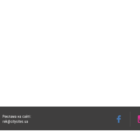
Реклама на сайті:
rek@citysites.ua
Допускається цитування матеріалів без отримання попередньої згоди 06153.com.ua з