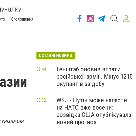
муналку
вто
Оголошення
ОСТАННІ НОВИНИ
Генштаб оновив втрати
09:44
російської армії . Мінус 1210
азии
окупантів за добу
WSJ - Путін може напасти
08:32
на НАТО вже восени:
розвідка США опублікувала
я гимназии
новий прогноз