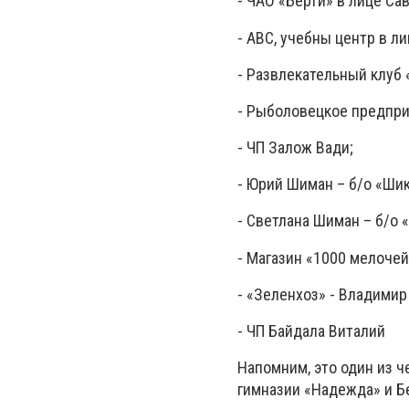
- ЧАО «Берти» в лице Са
- АВС, учебны центр в л
- Развлекательный клуб 
- Рыболовецкое предпри
- ЧП Залож Вади;
- Юрий Шиман – б/о «Шик
- Светлана Шиман – б/о 
- Магазин «1000 мелоче
- «Зеленхоз» - Владими
- ЧП Байдала Виталий
Напомним, это один из 
гимназии «Надежда» и Б