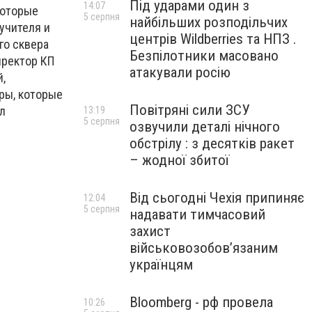
Під ударами один з
14:07
которые
5 серпня
найбільших розподільчих
учителя и
центрів Wildberries та НПЗ .
го сквера
Безпілотники масовано
иректор КП
атакували росію
,
ры, которые
Повітряні сили ЗСУ
л
13:19
5 серпня
озвучили деталі нічного
обстрілу : з десятків ракет
– жодної збитої
Від сьогодні Чехія припиняє
12:04
5 серпня
надавати тимчасовий
захист
військовозобов’язаним
українцям
Bloomberg - рф провела
10:26