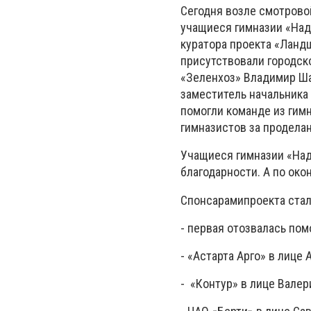
Сегодня возле смотрово
учащиеся гимназии «Над
куратора проекта «Ланд
присутствовали городск
«Зеленхоз» Владимир Ша
заместитель начальника
помогли команде из гим
гимназистов за продела
Учащиеся гимназии «Над
благодарности. А по ок
Спонсарамипроекта стал
- первая отозвалась пом
- «Астарта Арго» в лице
- «Контур» в лице Вале