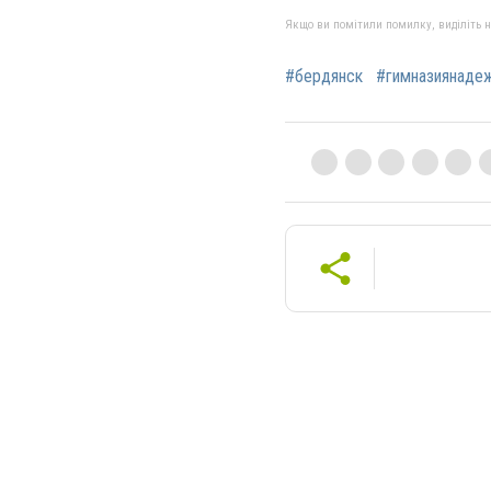
Якщо ви помітили помилку, виділіть нео
#бердянск
#гимназиянаде