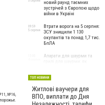
5 серпня
новий раунд таємних
зустрічей з Європою щодо
війни в Україні
Втрати ворога на 5 серпня:
09:59
5 серпня
ЗСУ знищили 1 130
окупантів та понад 1,7 тис.
БпЛА
Апарати для шаурми та
13:00
4 серпня
грилі для шаурми: як
вибрати професійне
обладнання для стабільної
роботи закладу
ТОП НОВИНИ
НОВИНИ КОМПАНІЙ
Житлові ваучери для
№11, №16,
ВПО, виплати до Дня
апорожье.
Незалежності, тарифи