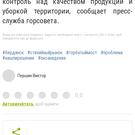
контроль над качеством продукции и
уборкой территории, сообщает пресс-
служба горсовета.
Якщо ви помітили помилку, виділіть необхідний текст і натисніть Ctrl + Enter, щоб
повідомити про це редакцію
#бердянск
#стихийныйрынок
#горбатыймост
#проблема
#нашлирешение
#оксанадеева
Першин Виктор
0,0
Авторизуйтесь
, щоб оцінити