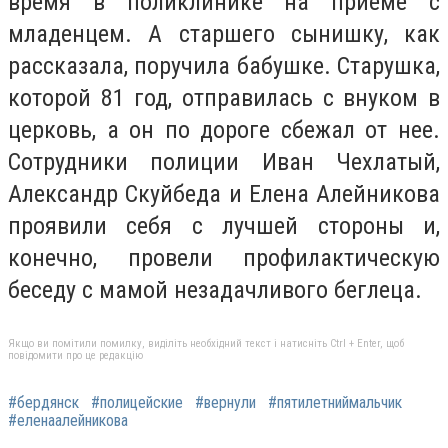
время в поликлинике на приеме с
младенцем. А старшего сынишку, как
рассказала, поручила бабушке. Старушка,
которой 81 год, отправилась с внуком в
церковь, а он по дороге сбежал от нее.
Сотрудники полиции Иван Чехлатый,
Александр Скуйбеда и Елена Алейникова
проявили себя с лучшей стороны и,
конечно, провели профилактическую
беседу с мамой незадачливого беглеца.
Якщо ви помітили помилку, виділіть необхідний текст і натисніть Ctrl + Enter, щоб
повідомити про це редакцію
#бердянск
#полицейские
#вернули
#пятилетниймальчик
#еленаалейникова