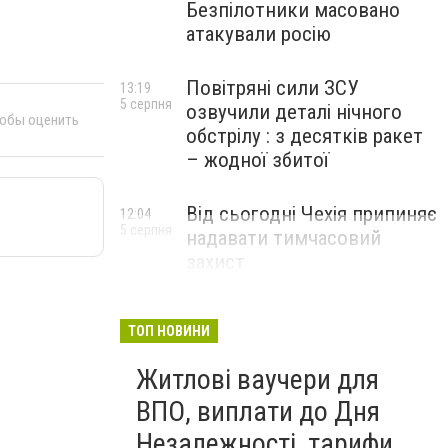
Безпілотники масовано
атакували росію
Повітряні сили ЗСУ
13:19
5 серпня
озвучили деталі нічного
тобы оценить
обстрілу : з десятків ракет
– жодної збитої
Від сьогодні Чехія припиняє
12:04
5 серпня
надавати тимчасовий
захист
військовозобов’язаним
українцям
ТОП НОВИНИ
Житлові ваучери для
ВПО, виплати до Дня
Незалежності, тарифи