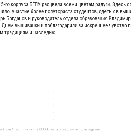
5-го корпуса БГПУ расцвела всеми цветам радуги. Здесь 
няло участие более полутораста студентов, одетых в выш
орь Богданов и руководитель отдела образования Владими
 Днем вышиванки и поблагодарили за искреннее чувство п
м традициям и наследию.
бхідний текст і натисніть Ctrl + Enter, щоб повідомити про це редакцію