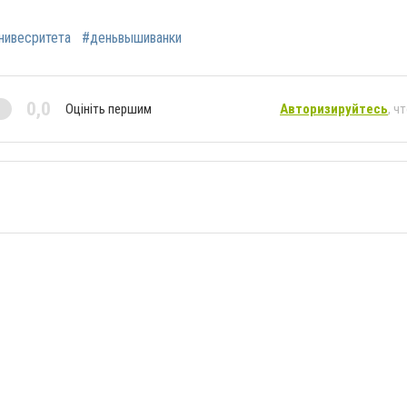
нивесритета
#деньвышиванки
0,0
Оцініть першим
Авторизируйтесь
, ч