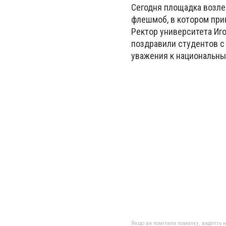
Сегодня площадка возле 
флешмоб, в котором при
Ректор университета Иг
поздравили студентов с
уважения к национальны
Якщо ви помітили помилку, виділіть нео