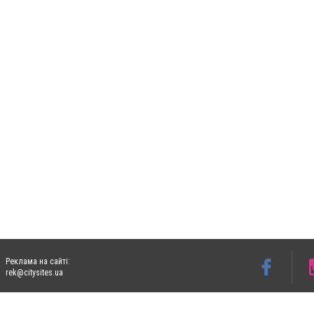
Реклама на сайті:
rek@citysites.ua
Допускається цитування матеріалів без отримання попередньої згоди 06153.com.ua з