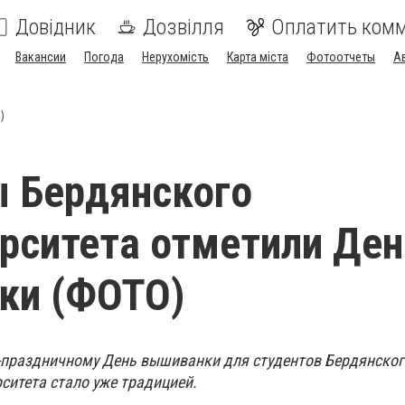
Довідник
Дозвілля
Оплатить ком
Вакансии
Погода
Нерухомість
Карта міста
Фотоотчеты
А
)
 Бердянского
рситета отметили Ден
ки (ФОТО)
-праздничному День вышиванки для студентов Бердянског
ситета стало уже традицией.