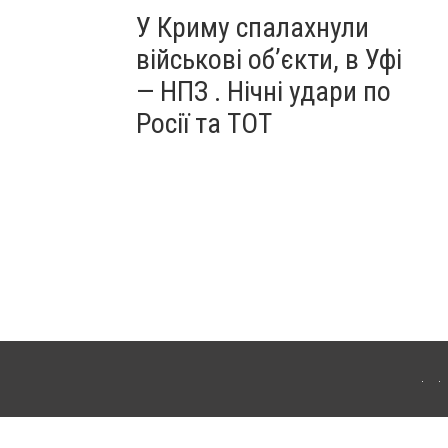
У Криму спалахнули
військові об’єкти, в Уфі
— НПЗ . Нічні удари по
Росії та ТОТ
ердянська. Для інтернет-видань обов'язкове розміщення прямого, відкритого для