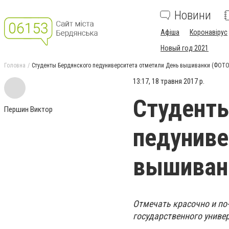
Новини
Афіша
Коронавірус
Новый год 2021
Головна
Студенты Бердянского педуниверситета отметили День вышиванки (ФОТО
13:17, 18 травня 2017 р.
Студенты
Першин Виктор
педуниве
вышиван
Отмечать красочно и по
государственного универ