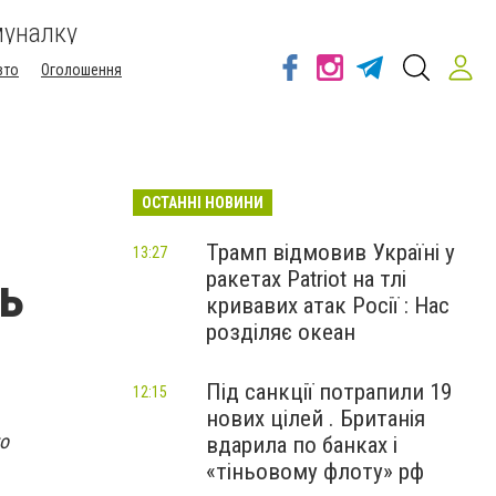
муналку
вто
Оголошення
ОСТАННІ НОВИНИ
Трамп відмовив Україні у
13:27
ракетах Patriot на тлі
ь
кривавих атак Росії : Нас
розділяє океан
Під санкції потрапили 19
12:15
нових цілей . Британія
о
вдарила по банках і
«тіньовому флоту» рф