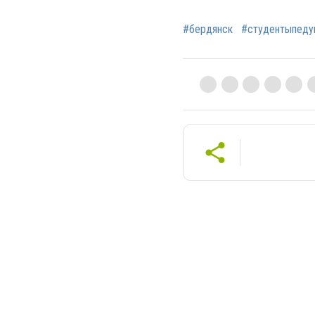
#бердянск
#студентыпеду