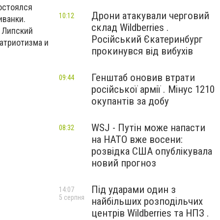
состоялся
Дрони атакували черговий
10:12
иванки.
склад Wildberries .
р Липский
Російський Єкатеринбург
атриотизма и
прокинувся від вибухів
Генштаб оновив втрати
09:44
російської армії . Мінус 1210
окупантів за добу
WSJ - Путін може напасти
08:32
на НАТО вже восени:
розвідка США опублікувала
новий прогноз
Під ударами один з
14:07
5 серпня
найбільших розподільчих
центрів Wildberries та НПЗ .