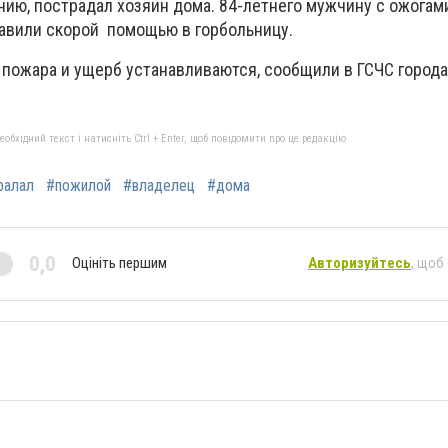
ию, пострадал хозяин дома. 84-летнего мужчину с ожогами
равили скорой помощью в горбольницу.
пожара и ущерб устанавливаются, сообщили в ГСЧС города
бхідний текст і натисніть Ctrl + Enter, щоб повідомити про це редакцію
ралал
#пожилой
#владелец
#дома
0,0
Оцініть першим
Авторизуйтесь
, щоб