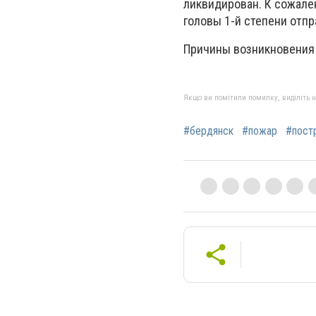
ликвидирован. К сожален
головы 1-й степени отп
Причины возникновения 
Якщо ви помітили помилку, виділіть нео
#бердянск
#пожар
#пост