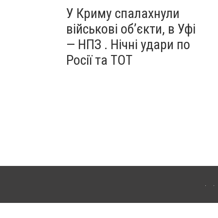
У Криму спалахнули
військові об’єкти, в Уфі
— НПЗ . Нічні удари по
Росії та ТОТ
ердянська. Для інтернет-видань обов'язкове розміщення прямого, відкритого для