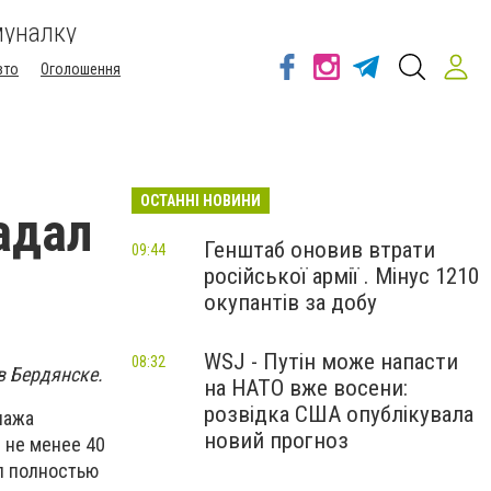
муналку
вто
Оголошення
ОСТАННІ НОВИНИ
адал
Генштаб оновив втрати
09:44
російської армії . Мінус 1210
окупантів за добу
WSJ - Путін може напасти
08:32
в Бердянске.
на НАТО вже восени:
розвідка США опублікувала
пажа
новий прогноз
 не менее 40
л полностью