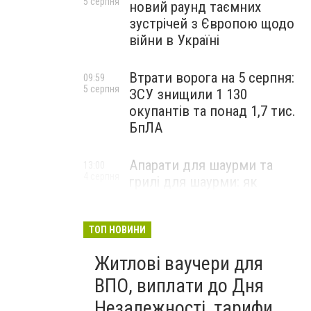
5 серпня
новий раунд таємних
зустрічей з Європою щодо
війни в Україні
Втрати ворога на 5 серпня:
09:59
5 серпня
ЗСУ знищили 1 130
окупантів та понад 1,7 тис.
БпЛА
Апарати для шаурми та
13:00
4 серпня
грилі для шаурми: як
вибрати професійне
обладнання для стабільної
роботи закладу
ТОП НОВИНИ
НОВИНИ КОМПАНІЙ
Житлові ваучери для
ВПО, виплати до Дня
Незалежності, тарифи