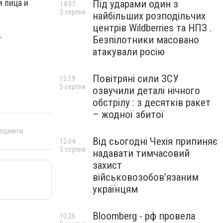
 лица и
Під ударами один з
14:07
5 серпня
найбільших розподільчих
центрів Wildberries та НПЗ .
.
Безпілотники масовано
атакували росію
Повітряні сили ЗСУ
13:19
5 серпня
озвучили деталі нічного
обстрілу : з десятків ракет
– жодної збитої
 оцінити
Від сьогодні Чехія припиняє
12:04
5 серпня
надавати тимчасовий
захист
військовозобов’язаним
українцям
Bloomberg - рф провела
10:26