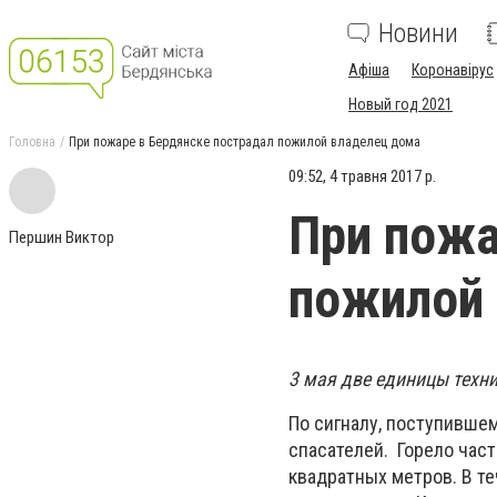
Новини
Афіша
Коронавірус
Новый год 2021
Головна
При пожаре в Бердянске пострадал пожилой владелец дома
09:52, 4 травня 2017 р.
При пожа
Першин Виктор
пожилой
3 мая две единицы техни
По сигналу, поступившем
спасателей. Горело час
квадратных метров. В т