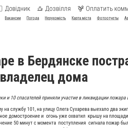
Довідник
Дозвілля
Оплатить ком
Вакансии
Погода
Нерухомість
Карта міста
Фотоотчеты
А
ре в Бердянске постр
 владелец дома
ки и 10 спасателей приняли участие в ликвидации пожара 
у на службу 101, на улицу Олега Сухарева выехало два эки
тное домостроение и огонь уже охватил крышу на площади
ечение 50 минут с момента поступления сигнала пожар бы