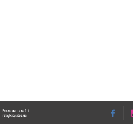
Реклама на сайті:
rek@citysites.ua
Допускається цитування матеріалів без отримання попередньої згоди 06153.com.ua з