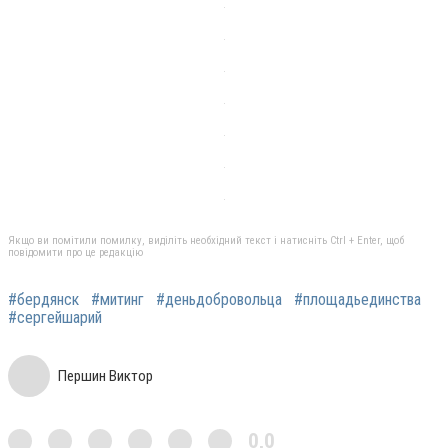
Якщо ви помітили помилку, виділіть необхідний текст і натисніть Ctrl + Enter, щоб
повідомити про це редакцію
#бердянск
#митинг
#деньдобровольца
#площадьединства
#сергейшарий
Першин Виктор
0,0