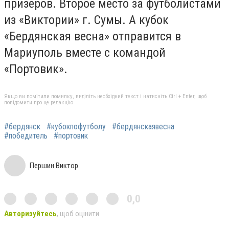
призеров. Второе место за футболистами
из «Виктории» г. Сумы. А кубок
«Бердянская весна» отправится в
Мариуполь вместе с командой
«Портовик».
Якщо ви помітили помилку, виділіть необхідний текст і натисніть Ctrl + Enter, щоб
повідомити про це редакцію
#бердянск
#кубокпофутболу
#бердянскаявесна
#победитель
#портовик
Першин Виктор
0,0
Авторизуйтесь
, щоб оцінити